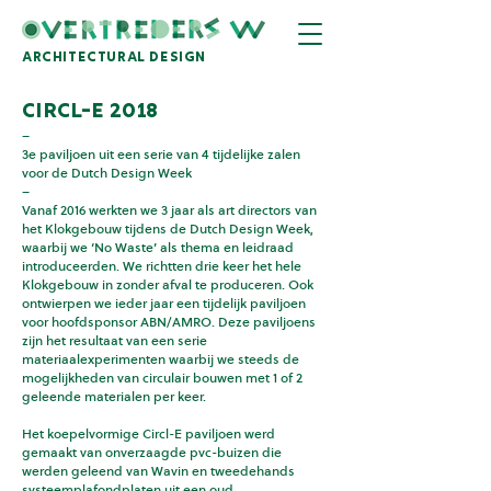
architectural design
ciRCL-e 2018
–
3e paviljoen uit een serie van 4 tijdelijke zalen
voor de Dutch Design Week
–
Vanaf 2016 werkten we 3 jaar als art directors van
het Klokgebouw tijdens de Dutch Design Week,
waarbij we ‘No Waste’ als thema en leidraad
introduceerden. We richtten drie keer het hele
Klokgebouw in zonder afval te produceren. Ook
ontwierpen we ieder jaar een tijdelijk paviljoen
voor hoofdsponsor ABN/AMRO. Deze paviljoens
zijn het resultaat van een serie
materiaalexperimenten waarbij we steeds de
mogelijkheden van circulair bouwen met 1 of 2
geleende materialen per keer.
Het koepelvormige Circl-E paviljoen werd
gemaakt van onverzaagde pvc-buizen die
werden geleend van Wavin en tweedehands
systeemplafondplaten uit een oud